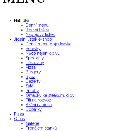
Nabídka
Denní menu
Jídelní lístek
Nápojový lístek
Jídelní lístek e-shop
Denní menu objednávka
Polévky
Něco nejen k pivu
Speciality
Těstoviny
Pizza
Burgery
Ryba
Dezerty
Salát
Přílohy
Omáčky ke steakům, dipy
Pití na rozvoz
Akční nabídka
Doplňky
Pizza
O nás
Galerie
Pronájem stánků