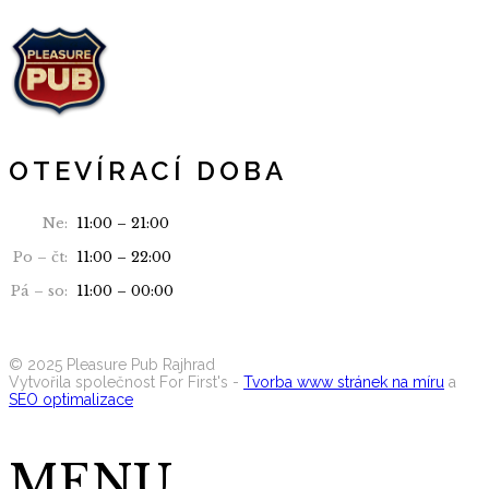
OTEVÍRACÍ DOBA
Ne:
11:00 – 21:00
Po – čt:
11:00 – 22:00
Pá – so:
11:00 – 00:00
Seznam alergenů
©
2025
Pleasure Pub Rajhrad
Vytvořila společnost For First's -
Tvorba www stránek na míru
a
SEO optimalizace
MENU