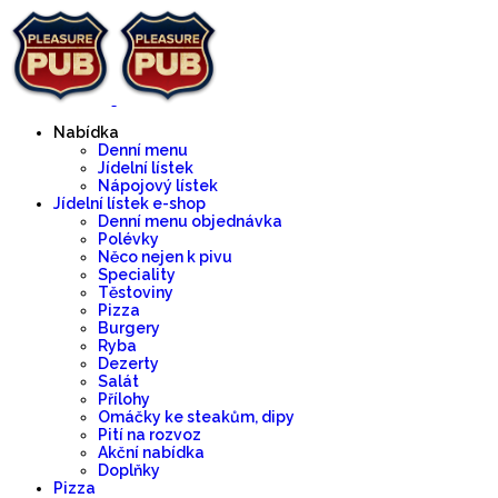
Nabídka
Denní menu
Jídelní lístek
Nápojový lístek
Jídelní lístek e-shop
Denní menu objednávka
Polévky
Něco nejen k pivu
Speciality
Těstoviny
Pizza
Burgery
Ryba
Dezerty
Salát
Přílohy
Omáčky ke steakům, dipy
Pití na rozvoz
Akční nabídka
Doplňky
Pizza