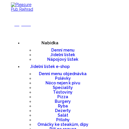
Nabídka
Denní menu
Jídelní lístek
Nápojový lístek
Jídelní lístek e-shop
Denní menu objednávka
Polévky
Něco nejen k pivu
Speciality
Těstoviny
Pizza
Burgery
Ryba
Dezerty
Salát
Přílohy
Omáčky ke steakům, dipy