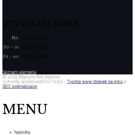
OTEVÍRACÍ DOBA
Ne:
11:00 – 21:00
Po – čt:
11:00 – 22:00
Pá – so:
11:00 – 00:00
Seznam alergenů
©
2025
Pleasure Pub Rajhrad
Vytvořila společnost For First's -
Tvorba www stránek na míru
a
SEO optimalizace
MENU
Nabídka