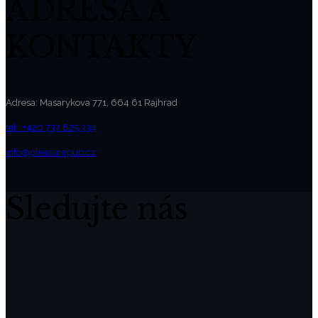
ADRESA A
KONTAKTY
Adresa: Masarykova 771, 664 61 Rajhrad
tel.: +420 737 625 334
info@pleasurepub.cz
Sledujte nás