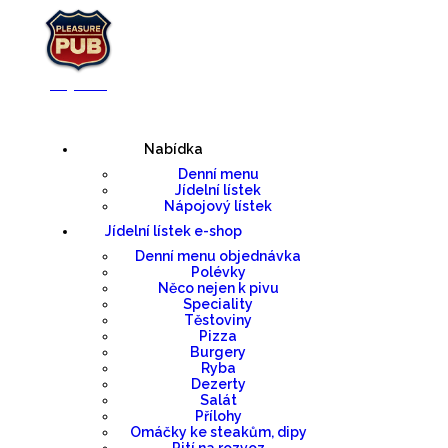
Nabídka
Denní menu
Jídelní lístek
Nápojový lístek
Jídelní lístek e-shop
Denní menu objednávka
Polévky
Něco nejen k pivu
Speciality
Těstoviny
Pizza
Burgery
Ryba
Dezerty
Salát
Přílohy
Omáčky ke steakům, dipy