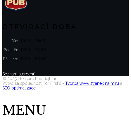
OTEVÍRACÍ DOBA
Ne:
11:00 – 21:00
Po – čt:
11:00 – 22:00
Pá – so:
11:00 – 00:00
Seznam alergenů
©
2025
Pleasure Pub Rajhrad
Vytvořila společnost For First's -
Tvorba www stránek na míru
a
SEO optimalizace
MENU