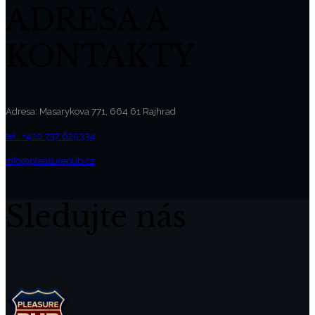
ADRESA A
KONTAKTY
Adresa: Masarykova 771, 664 61 Rajhrad
tel.: +420 737 625 334
info@pleasurepub.cz
Sledujte nás