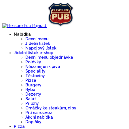
Nabídka
Denní menu
Jídelní lístek
Nápojový lístek
Jídelní lístek e-shop
Denní menu objednávka
Polévky
Něco nejen k pivu
Speciality
Těstoviny
Pizza
Burgery
Ryba
Dezerty
Salát
Přílohy
Omáčky ke steakům, dipy
Pití na rozvoz
Akční nabídka
Doplňky
Pizza