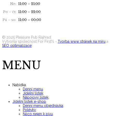
Ne:
11:00 – 21:00
Po – čt:
11:00 – 22:00
Pá – so:
11:00 – 00:00
Seznam alergenů
©
2025
Pleasure Pub Rajhrad
Vytvořila společnost For First's -
Tvorba www stránek na míru
a
SEO optimalizace
MENU
Nabídka
Denní menu
Jídelní lístek
Nápojový lístek
Jídelní lístek e-shop
Denní menu objednávka
Polévky
Něco nejen k pivu