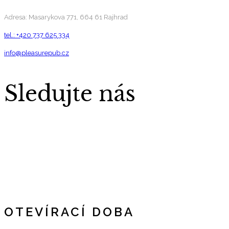
Adresa: Masarykova 771, 664 61 Rajhrad
tel.: +420 737 625 334
info@pleasurepub.cz
Sledujte nás
OTEVÍRACÍ DOBA