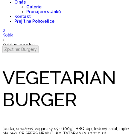
O nás
Galerie
Pronájem stánků
Kontakt
Přejít na Pohořelice
0
Košík
×
Košík je prázdný.
Zpět na: Burgery
VEGETARIAN
BURGER
(bulka, smažený veganský sýr (100g), BBQ dip, ledový salát, rajče,
okurek), CRISPERS HRANOLKY, TATARKA (A 1,3,7,10,11)